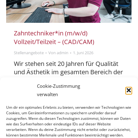
Zahntechniker*in (m/w/d)
Vollzeit/Teilzeit – (CAD/CAM)
Stellenangebote
Von
admin
1. Juni 2026
Wir stehen seit 20 Jahren für Qualität
und Ästhetik im gesamten Bereich der
Zahntechnik. Dabei kombinieren wir
Cookie-Zustimmung
traditionelles Handwerk mit digitaler
verwalten
Raffinesse und modernsten
Materialien. Denkst du, wie wir, schon
Um dir ein optimales Erlebnis zu bieten, verwenden wir Technologien wie
heute an morgen? – Verstärke unser
Cookies, um Geräteinformationen zu speichern und/oder darauf
zuzugreifen. Wenn du diesen Technologien zustimmst, können wir Daten
Team in einem motivierten Umfeld
wie das Surfverhalten oder eindeutige IDs auf dieser Website
und gestalte mit uns die digital-
verarbeiten. Wenn du deine Zustimmung nicht erteilst oder zurückziehst,
können bestimmte Merkmale und Funktionen beeinträchtigt werden.